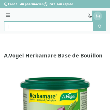
Aller au contenu
Conseil du pharmacien
Livraison rapide
Menu
Cherc
Rechercher
A.Vogel Herbamare Base de Bouillon