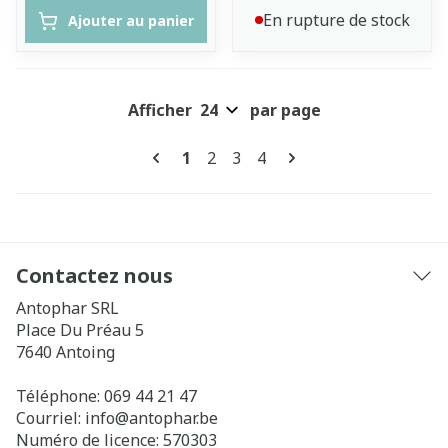
En rupture de stock
Ajouter au panier
Afficher
par page
Pages
Vous lisez actuellement la page
Page
Page
Page
1
2
3
4
Contactez nous
Antophar SRL
Place Du Préau 5
7640
Antoing
Téléphone:
069 44 21 47
Courriel:
info@
antophar.be
Numéro de licence:
570303