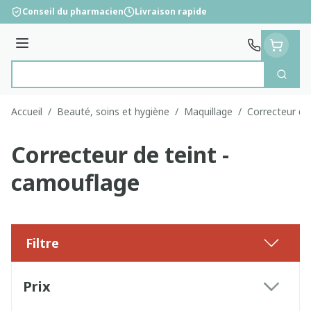
Aller au contenu
Conseil du pharmacien
Livraison rapide
Menu
Cherc
Rechercher
Accueil
/
Beauté, soins et hygiène
/
Maquillage
/
Correcteur de
Correcteur de teint -
camouflage
Filtre
Passer à la liste des produits
Prix
filter