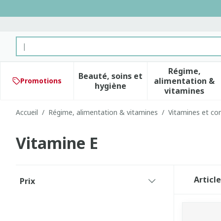
Aller au contenu
Rechercher
Régime,
Beauté, soins et
alimentation &
Promotions
Afficher le sous-menu pour 
Afficher 
hygiène
vitamines
Accueil
/
Régime, alimentation & vitamines
/
Vitamines et co
Vitamine E
Passer à la liste des produits
Articl
Prix
filter