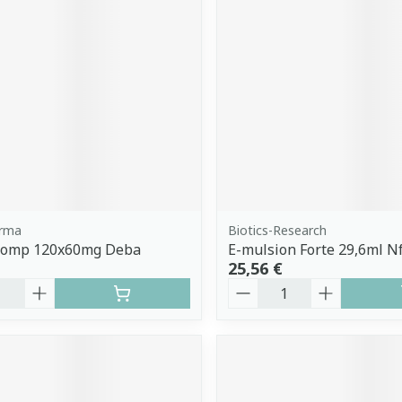
rma
Biotics-Research
 Comp 120x60mg Deba
E-mulsion Forte 29,6ml N
25,56 €
é
Quantité