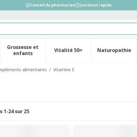
Conseil du pharmacien
Livraison rapide
Grossesse et
Vitalité 50+
Naturopathie
la catégorie Beauté, soins et hygiène
le sous-menu pour la catégorie Régime, alimentation &
Afficher le sous-menu pour la catégorie Gross
Afficher le sous-menu pour l
Afficher 
enfants
mpléments alimentaires
/
Vitamine E
es
1
-
24
sur
25