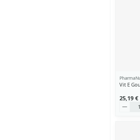
PharmaNu
Vit E Go
25,19 €
Quantit