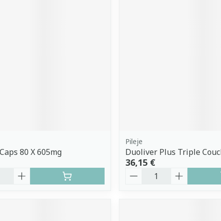
Pileje
 Caps 80 X 605mg
Duoliver Plus Triple Cou
36,15 €
é
Quantité