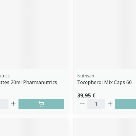
trics
Nutrisan
uttes 20ml Pharmanutrics
Tocopherol Mix Caps 60
39,95 €
é
Quantité