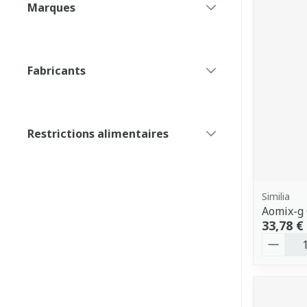
Marques
filter
Fabricants
filter
Restrictions alimentaires
filter
Similia
Aomix-g
33,78 €
Quantit