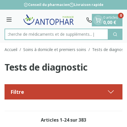
Diapositive 1 de 1
Aller au contenu
Conseil du pharmacien
Livraison rapide
0
0 articles
Menu
0,00 €
Recherche de médicaments et
Cherc
Rechercher
Accueil
/
Soins à domicile et premiers soins
/
Tests de diagnosti
Tests de diagnostic
Filtre
Articles
1
-
24
sur
383