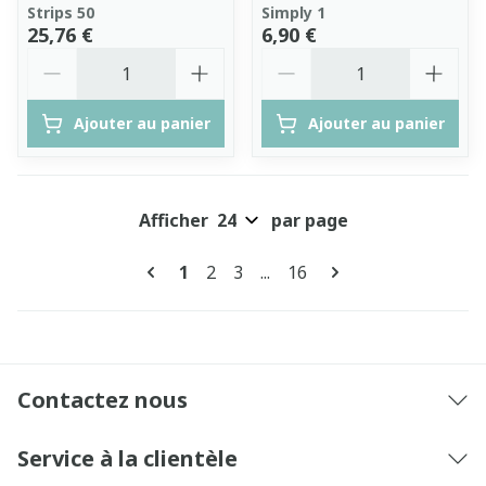
Strips 50
Simply 1
25,76 €
6,90 €
Quantité
Quantité
Ajouter au panier
Ajouter au panier
Afficher
par page
Pages
Vous lisez actuellement la page
Page
Page
Page
1
2
3
...
16
Contactez nous
Service à la clientèle