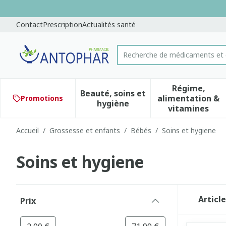
Aller au contenu
Diapositive 1 de 1
Contact
Prescription
Actualités santé
Recherche de médicaments et
Rechercher
Régime,
Beauté, soins et
alimentation &
Promotions
Afficher le sous-menu pour 
Afficher 
hygiène
vitamines
Accueil
/
Grossesse et enfants
/
Bébés
/
Soins et hygiene
Soins et hygiene
Passer à la liste des produits
Articl
Prix
filter