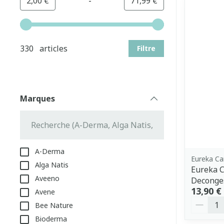
-
Valeur minimale
Valeur maximale
2,00 €
71,99 €
Utilisez les touches fléchées gauche et droite pour aj
330 articles
Filtre
Marques
filter
A-Derma
Eureka Ca
Alga Natis
Eureka C
Aveeno
Deconge
13,90 €
Avene
Quantit
Bee Nature
Bioderma