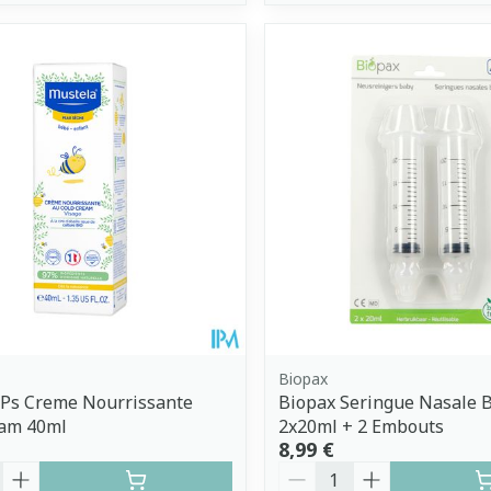
Biopax
 Ps Creme Nourrissante
Biopax Seringue Nasale 
eam 40ml
2x20ml + 2 Embouts
8,99 €
é
Quantité