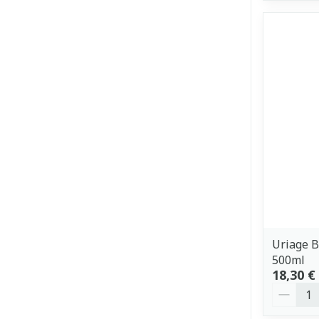
Uriage B
500ml
18,30 €
Quantit