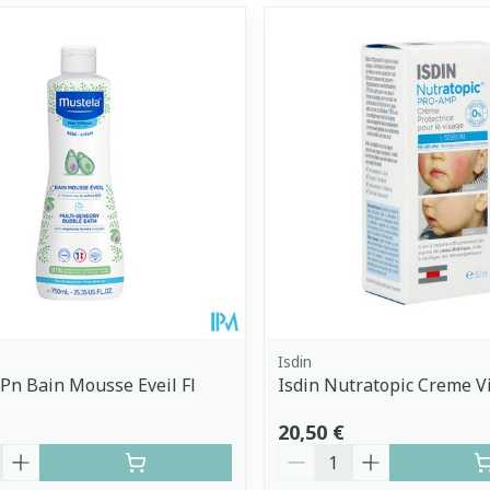
Isdin
Pn Bain Mousse Eveil Fl
Isdin Nutratopic Creme V
20,50 €
é
Quantité