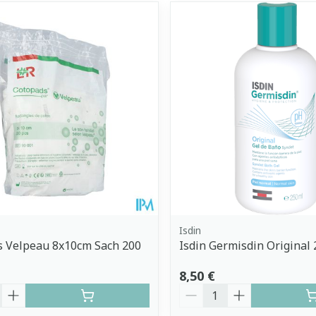
Isdin
s Velpeau 8x10cm Sach 200
Isdin Germisdin Original
8,50 €
é
Quantité