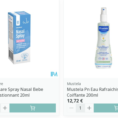
uster les valeurs minimales et maximales du prix.
re
Mustela
are Spray Nasal Bebe
Mustela Pn Eau Rafraichi
stionnant 20ml
Coiffante 200ml
12,72 €
é
Quantité