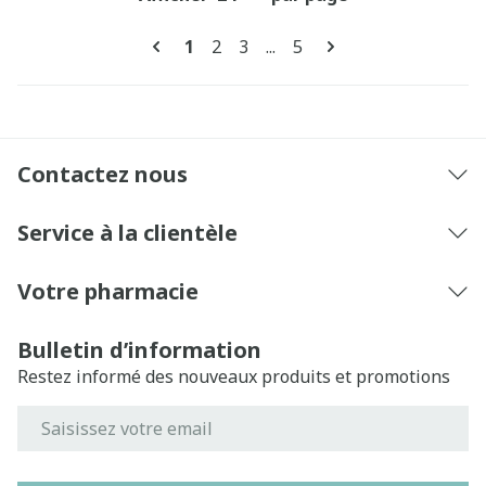
Pages
Vous lisez actuellement la page
Page
Page
Page
1
2
3
...
5
Contactez nous
Service à la clientèle
Votre pharmacie
Bulletin d’information
Restez informé des nouveaux produits et promotions
Adresse mail