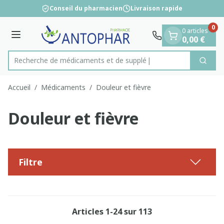
Diapositive 1 de 1
Aller au contenu
Conseil du pharmacien
Livraison rapide
0
0 articles
Menu
0,00 €
Recherche de mé
Cherc
Rechercher
Accueil
/
Médicaments
/
Douleur et fièvre
Douleur et fièvre
Filtre
Articles
1
-
24
sur
113