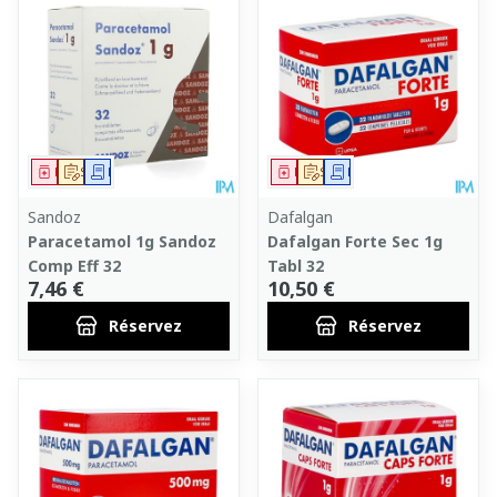
Médicament
Sur prescription
Demande écrite
Médicament
Sur prescription
Demande écrite
Sandoz
Dafalgan
Paracetamol 1g Sandoz
Dafalgan Forte Sec 1g
Comp Eff 32
Tabl 32
7,46 €
10,50 €
Réservez
Réservez