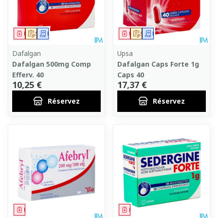
Médicament
Sur prescription
Demande écrite
Médicament
Sur prescription
Demande écrite
Dafalgan
Upsa
Dafalgan 500mg Comp
Dafalgan Caps Forte 1g
Efferv. 40
Caps 40
10,25 €
17,37 €
Réservez
Réservez
Médicament
Médicament