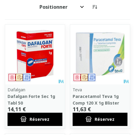
Trier par:
Médicament
Sur prescription
Demande écrite
Médicament
Sur prescription
Demande écrite
Dafalgan
Teva
Dafalgan Forte Sec 1g
Paracetamol Teva 1g
Tabl 50
Comp 120 X 1g Blister
14,11 €
11,63 €
Réservez
Réservez