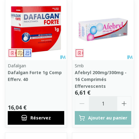
Médicament
Sur prescription
Demande écrite
Médicament
Dafalgan
Smb
Dafalgan Forte 1g Comp
Afebryl 200mg/300mg -
Efferv. 40
16 Comprimés
Effervescents
6,61 €
Quantité
16,04 €
Réservez
Ajouter au panier