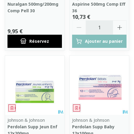
Nuralgan 500mg/200mg
Aspirine 500mg Comp Eff
Comp Pell 30
36
10,73 €
Quantité
9,95 €
Réservez
Ajouter au panier
Médicament
Médicament
Johnson & Johnson
Johnson & Johnson
Perdolan Supp Jeun Enf
Perdolan Supp Baby
12x200mg
12x100mg