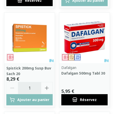
Réservez
Ajouter au panier
Médicament
Médicament
Sur prescription
Demande écrite
Dafalgan
Spistick 200mg Susp Buv
Dafalgan 500mg Tabl 30
Sach 20
8,29 €
Quantité
5,95 €
Ajouter au panier
Réservez