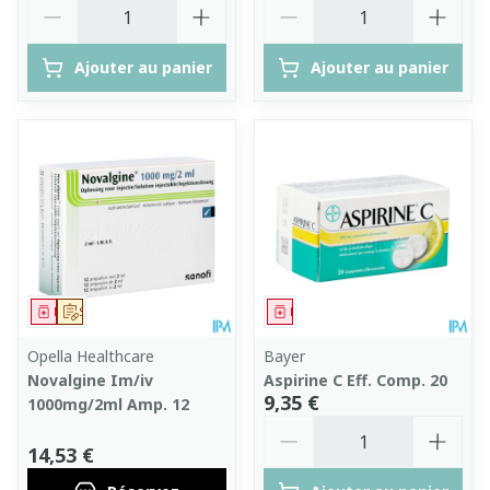
Quantité
Quantité
Ajouter au panier
Ajouter au panier
Médicament
Sur prescription
Médicament
Opella Healthcare
Bayer
Novalgine Im/iv
Aspirine C Eff. Comp. 20
9,35 €
1000mg/2ml Amp. 12
Quantité
14,53 €