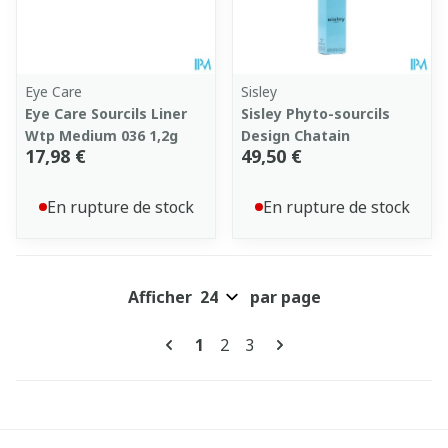
Eye Care
Sisley
Eye Care Sourcils Liner
Sisley Phyto-sourcils
Wtp Medium 036 1,2g
Design Chatain
17,98 €
49,50 €
En rupture de stock
En rupture de stock
Afficher
par page
Pages
Vous lisez actuellement la pag
Page
Page
1
2
3