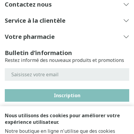
Contactez nous
Service à la clientèle
Votre pharmacie
Bulletin d’information
Restez informé des nouveaux produits et promotions
Adresse mail
Inscription
En cliquant sur s'abonner, vous vous abonnez à notre
newsletter et acceptez notre
politique de confidentialité
.
Nous utilisons des cookies pour améliorer votre
expérience utilisateur.
Notre boutique en ligne n'utilise que des cookies