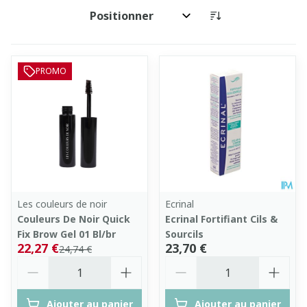
Trier par:
PROMO
Les couleurs de noir
Ecrinal
Couleurs De Noir Quick
Ecrinal Fortifiant Cils &
Fix Brow Gel 01 Bl/br
Sourcils
22,27 €
23,70 €
24,74 €
Quantité
Quantité
Ajouter au panier
Ajouter au panier