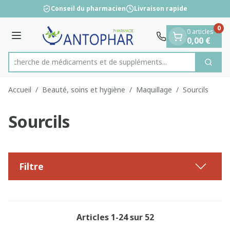
Diapositive 1 de 1
Aller au contenu
Conseil du pharmacien
Livraison rapide
0
0 articles
Menu
0,00 €
Recherche de médicaments et de suppl
Cherc
Rechercher
Accueil
/
Beauté, soins et hygiène
/
Maquillage
/
Sourcils
Sourcils
Filtre
Articles
1
-
24
sur
52