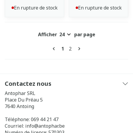
En rupture de stock
En rupture de stock
Afficher
par page
Pages
Vous lisez actuellement la pa
Page
1
2
Contactez nous
Antophar SRL
Place Du Préau 5
7640
Antoing
Téléphone:
069 44 21 47
Courriel:
info@
antophar.be
Numéro de licence:
570303