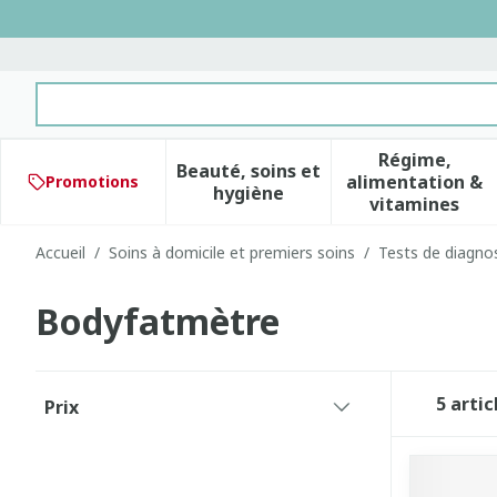
Aller au contenu
Rechercher
Régime,
Beauté, soins et
alimentation &
Promotions
Afficher le sous-menu pour 
Afficher 
hygiène
vitamines
Accueil
/
Soins à domicile et premiers soins
/
Tests de diagnos
Bodyfatmètre
Passer à la liste des produits
5
artic
Prix
filter