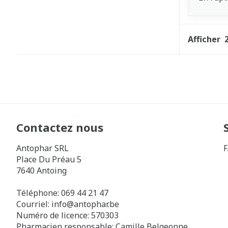
Afficher
Contactez nous
Antophar SRL
Place Du Préau 5
7640
Antoing
Téléphone:
069 44 21 47
Courriel:
info@
antophar.be
Numéro de licence:
570303
Pharmacien responsable:
Camille Belgeonne