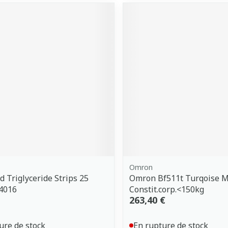
Omron
d Triglyceride Strips 25
Omron Bf511t Turqoise M
4016
Constit.corp.<150kg
263,40 €
ure de stock
En rupture de stock