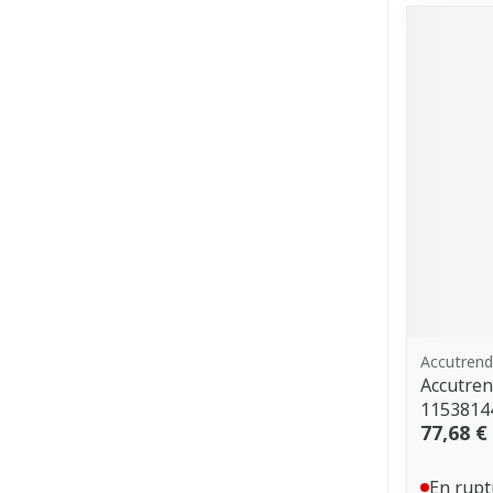
Accutrend
Accutren
1153814
77,68 €
En rupt