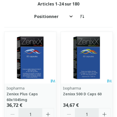
Articles
1
-
24
sur
180
Trier par:
Ixxpharma
Ixxpharma
Zenixx Plus Caps
Zenixx 500 D Caps 60
60x1045mg
36,72 €
34,67 €
Quantité
Quantité