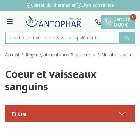
Diapositive 1 de 1
Aller au contenu
Conseil du pharmacien
Livraison rapide
0
0 articles
Menu
0,00 €
Recherche de médicaments et
Cherc
Rechercher
Accueil
/
Régime, alimentation & vitamines
/
Nutrithérapie et bi
Coeur et vaisseaux
sanguins
Filtre