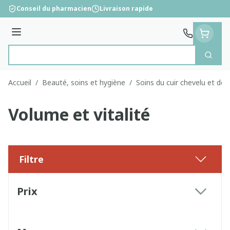
Aller au contenu
Conseil du pharmacien
Livraison rapide
Menu
Cherc
Rechercher
Accueil
/
Beauté, soins et hygiène
/
Soins du cuir chevelu et de
Volume et vitalité
Filtre
Passer à la liste des produits
Prix
filter