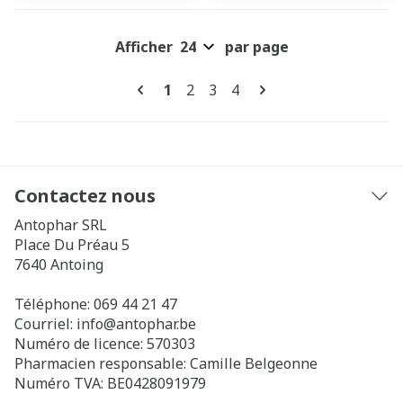
Afficher
par page
Pages
Vous lisez actuellement la page
Page
Page
Page
1
2
3
4
Contactez nous
Antophar SRL
Place Du Préau 5
7640
Antoing
Téléphone:
069 44 21 47
Courriel:
info@
antophar.be
Numéro de licence:
570303
Pharmacien responsable:
Camille Belgeonne
Numéro TVA:
BE0428091979