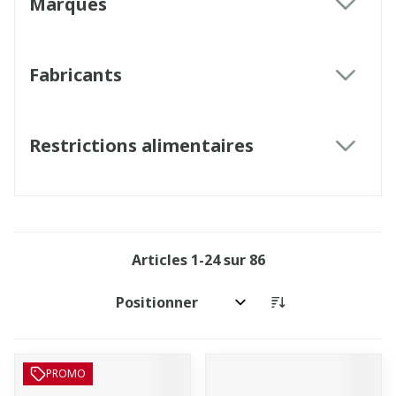
Marques
filter
Fabricants
filter
Restrictions alimentaires
filter
Articles
1
-
24
sur
86
Trier par:
PROMO