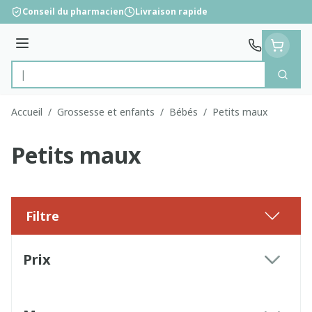
Aller au contenu
Conseil du pharmacien
Livraison rapide
Menu
Cherc
Rechercher
Accueil
/
Grossesse et enfants
/
Bébés
/
Petits maux
Petits maux
Filtre
Passer à la liste des produits
Prix
filter