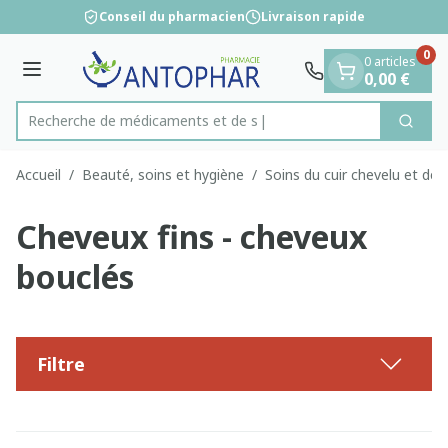
Diapositive 1 de 1
Aller au contenu
Conseil du pharmacien
Livraison rapide
0
0 articles
Menu
0,00 €
Recherche de mé
Cherc
Rechercher
Accueil
/
Beauté, soins et hygiène
/
Soins du cuir chevelu et de
Cheveux fins - cheveux
bouclés
Filtre