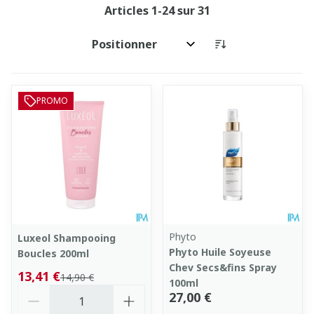
Articles
1
-
24
sur
31
Trier par:
PROMO
Phyto
Luxeol Shampooing
Phyto Huile Soyeuse
Boucles 200ml
Chev Secs&fins Spray
13,41 €
14,90 €
100ml
Quantité
27,00 €