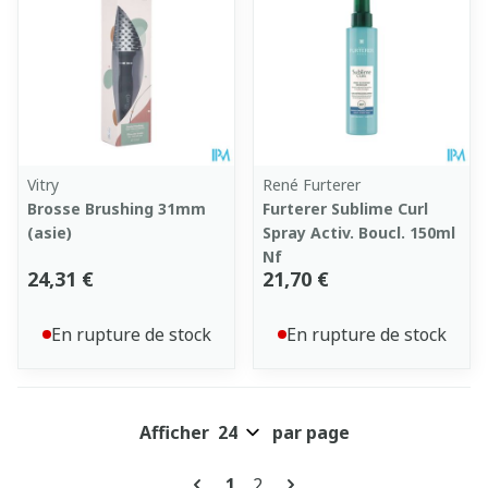
Vitry
René Furterer
Brosse Brushing 31mm
Furterer Sublime Curl
(asie)
Spray Activ. Boucl. 150ml
Nf
24,31 €
21,70 €
En rupture de stock
En rupture de stock
Afficher
par page
Pages
Vous lisez actuellement la pa
Page
1
2