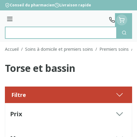
Aller au contenu
Conseil du pharmacien
Livraison rapide
Menu
Cherc
Rechercher
Accueil
/
Soins à domicile et premiers soins
/
Premiers soins
/
Torse et bassin
Filtre
Passer à la liste des produits
Prix
filter