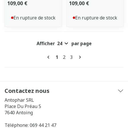
109,00 €
109,00 €
En rupture de stock
En rupture de stock
Afficher
par page
Pages
Vous lisez actuellement la pag
Page
Page
1
2
3
Contactez nous
Antophar SRL
Place Du Préau 5
7640
Antoing
Téléphone:
069 44 21 47