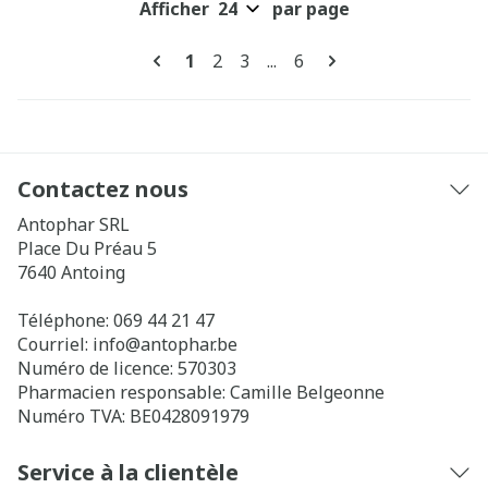
Afficher
par page
Pages
Vous lisez actuellement la page
Page
Page
Page
1
2
3
...
6
Contactez nous
Antophar SRL
Place Du Préau 5
7640
Antoing
Téléphone:
069 44 21 47
Courriel:
info@
antophar.be
Numéro de licence:
570303
Pharmacien responsable:
Camille Belgeonne
Numéro TVA:
BE0428091979
Service à la clientèle