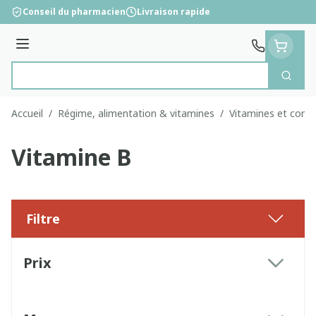
Aller au contenu
Conseil du pharmacien
Livraison rapide
Menu
Cherc
Rechercher
Accueil
/
Régime, alimentation & vitamines
/
Vitamines et comp
Vitamine B
Filtre
Passer à la liste des produits
Prix
filter