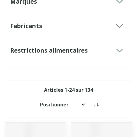
Marques
filter
Fabricants
filter
Restrictions alimentaires
filter
Articles
1
-
24
sur
134
Trier par: