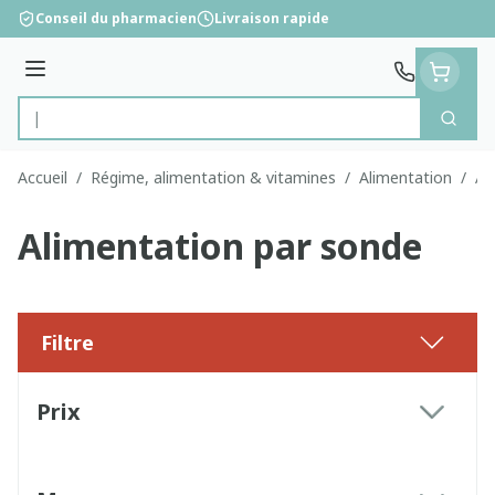
Aller au contenu
Conseil du pharmacien
Livraison rapide
Menu
Cherc
Rechercher
Accueil
/
Régime, alimentation & vitamines
/
Alimentation
/
Al
Alimentation par sonde
Filtre
Passer à la liste des produits
Prix
filter