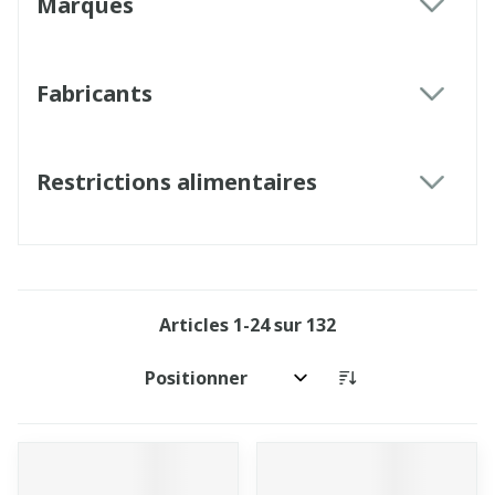
Marques
filter
Fabricants
filter
Restrictions alimentaires
filter
Articles
1
-
24
sur
132
Trier par: