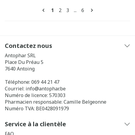
Pages
Vous lisez actuellement la page
Page
Page
Page
1
2
3
...
6
Contactez nous
Antophar SRL
Place Du Préau 5
7640
Antoing
Téléphone:
069 44 21 47
Courriel:
info@
antophar.be
Numéro de licence:
570303
Pharmacien responsable:
Camille Belgeonne
Numéro TVA:
BE0428091979
Service à la clientèle
FAQ