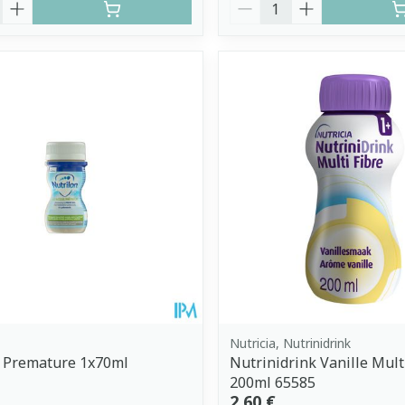
é
Quantité
Nutricia, Nutrinidrink
n Premature 1x70ml
Nutrinidrink Vanille Multi
200ml 65585
2,60 €