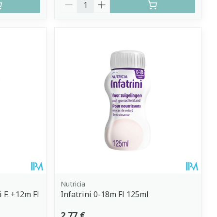
Quantité
Nutricia
 F. +12m Fl
Infatrini 0-18m Fl 125ml
2,77 €