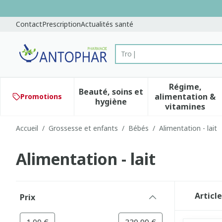
Aller au contenu
Diapositive 1 de 1
Contact
Prescription
Actualités santé
Trouvez rapidement des s
Rechercher
Régime,
Beauté, soins et
alimentation &
Promotions
Afficher le sous-menu pour 
Afficher 
hygiène
vitamines
Accueil
/
Grossesse et enfants
/
Bébés
/
Alimentation - lait
Alimentation - lait
Passer à la liste des produits
Articl
Prix
filter