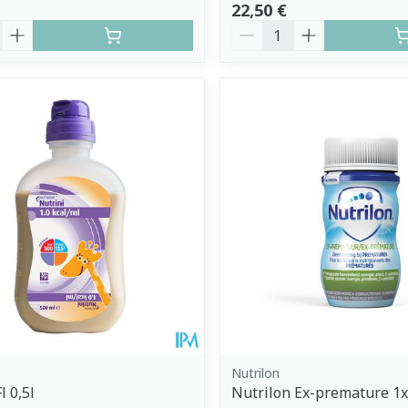
22,50 €
é
Quantité
Nutrilon
l 0,5l
Nutrilon Ex-premature 1