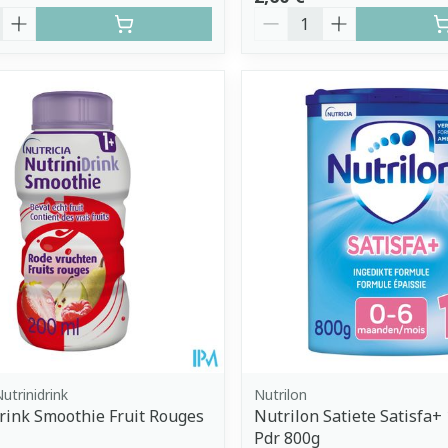
é
Quantité
Nutrinidrink
Nutrilon
rink Smoothie Fruit Rouges
Nutrilon Satiete Satisfa+
Pdr 800g