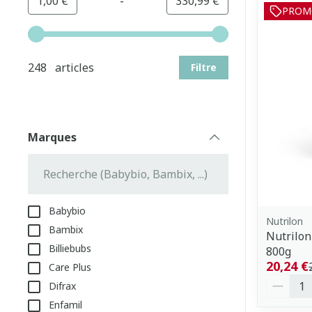
-
Valeur minimale
Valeur maximale
1,00 €
330,99 €
PROM
Utilisez les touches fléchées gauche et droite pour aj
248 articles
Filtre
Marques
filter
Babybio
Nutrilon
Bambix
Nutrilon
Billiebubs
800g
20,24 €
Care Plus
Quantit
Difrax
Enfamil