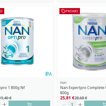
O
PROMO
Nan
pro 1 800g Nf
Nan Expertpro Complete 
800g
25,81 €
19,40 €
28,68 €
é
Quantité