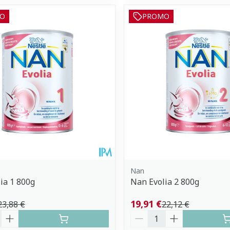
O
PROMO
Nan
ia 1 800g
Nan Evolia 2 800g
19,91 €
23,88 €
22,12 €
é
Quantité