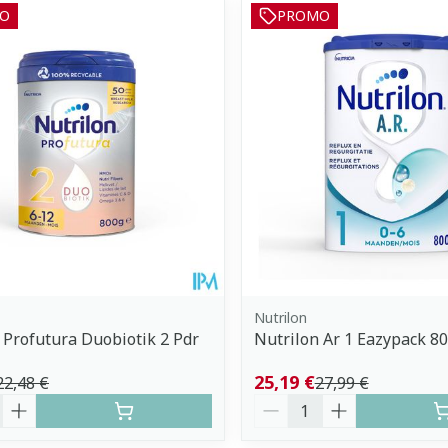
O
PROMO
uster les valeurs minimales et maximales du prix.
Nutrilon
 Profutura Duobiotik 2 Pdr
Nutrilon Ar 1 Eazypack 8
25,19 €
22,48 €
27,99 €
é
Quantité