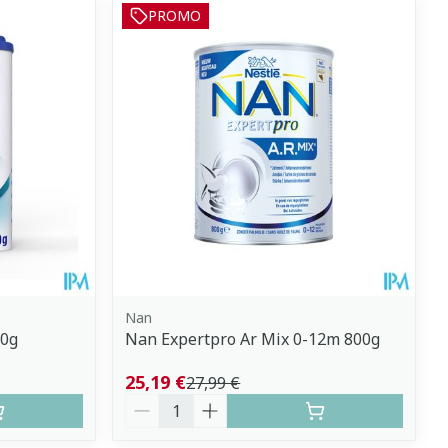
PROMO
Nan
00g
Nan Expertpro Ar Mix 0-12m 800g
25,19 €
27,99 €
Quantité