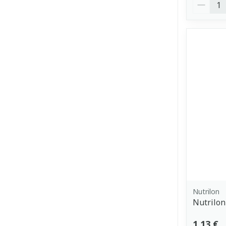
Quantit
Nutrilon
Nutrilo
1,13 €