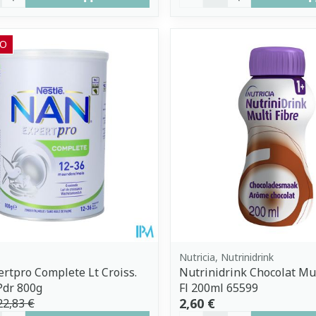
O
Nutricia, Nutrinidrink
rtpro Complete Lt Croiss.
Nutrinidrink Chocolat Mul
Pdr 800g
Fl 200ml 65599
2,60 €
22,83 €