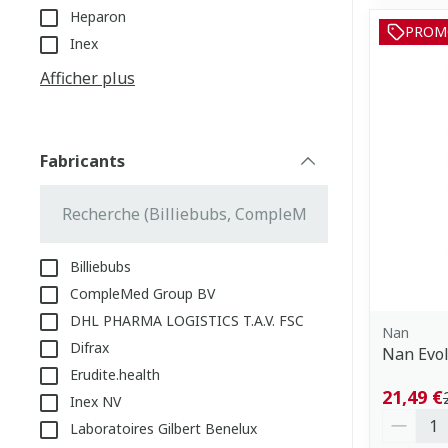
Heparon
PROM
Inex
Afficher plus
Fabricants
filter
Billiebubs
CompleMed Group BV
DHL PHARMA LOGISTICS T.A.V. FSC
Nan
Difrax
Nan Evol
Erudite.health
21,49 €
Inex NV
Quantit
Laboratoires Gilbert Benelux