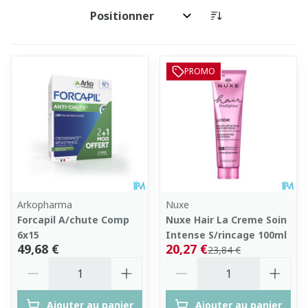
Trier par:
PROMO
Arkopharma
Nuxe
Forcapil A/chute Comp
Nuxe Hair La Creme Soin
6x15
Intense S/rincage 100ml
49,68 €
20,27 €
23,84 €
Quantité
Quantité
Ajouter au panier
Ajouter au panier