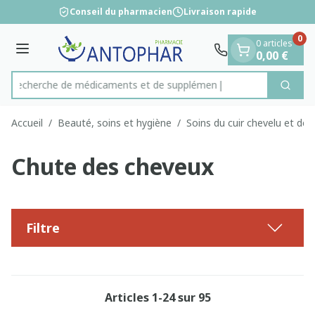
Diapositive 1 de 1
Aller au contenu
Conseil du pharmacien
Livraison rapide
0
0 articles
Menu
0,00 €
Recherche de médicamen
Cherc
Rechercher
Accueil
/
Beauté, soins et hygiène
/
Soins du cuir chevelu et de
Chute des cheveux
Filtre
Articles
1
-
24
sur
95