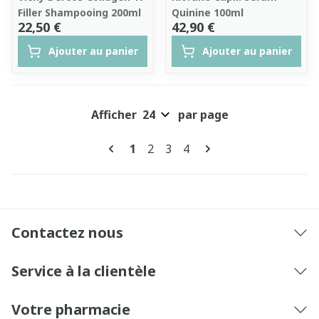
Filler Shampooing 200ml
Quinine 100ml
22,50 €
42,90 €
Ajouter au panier
Ajouter au panier
Afficher
par page
Pages
Vous lisez actuellement la page
Page
Page
Page
1
2
3
4
Contactez nous
Service à la clientèle
Votre pharmacie