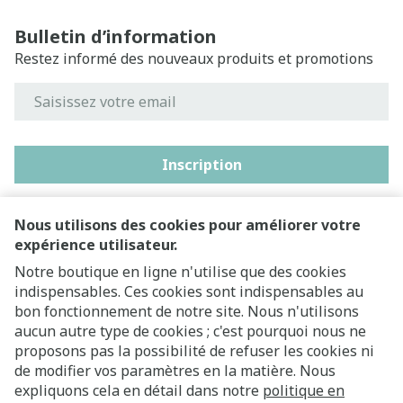
Bulletin d’information
Restez informé des nouveaux produits et promotions
Adresse mail
Inscription
En cliquant sur s'abonner, vous vous abonnez à notre
newsletter et acceptez notre
politique de confidentialité
.
Nous utilisons des cookies pour améliorer votre
expérience utilisateur.
Notre boutique en ligne n'utilise que des cookies
indispensables. Ces cookies sont indispensables au
bon fonctionnement de notre site. Nous n'utilisons
aucun autre type de cookies ; c'est pourquoi nous ne
proposons pas la possibilité de refuser les cookies ni
de modifier vos paramètres en la matière. Nous
expliquons cela en détail dans notre
politique en
Liens légaux