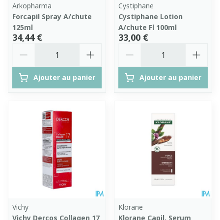
Arkopharma
Cystiphane
Forcapil Spray A/chute
Cystiphane Lotion
125ml
A/chute Fl 100ml
34,44 €
33,00 €
Quantité
Quantité
Ajouter au panier
Ajouter au panier
Vichy
Klorane
Vichy Dercos Collagen 17
Klorane Capil. Serum