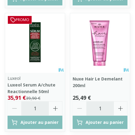
PROMO
Luxeol
Nuxe Hair Le Demelant
Luxeol Serum A/chute
200ml
Reactionnelle 50ml
35,91 €
25,49 €
39,90 €
Quantité
Quantité
Ajouter au panier
Ajouter au panier