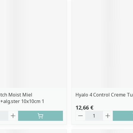
tch Moist Miel
Hyalo 4 Control Creme T
g+alg.ster 10x10cm 1
12,66 €
é
Quantité