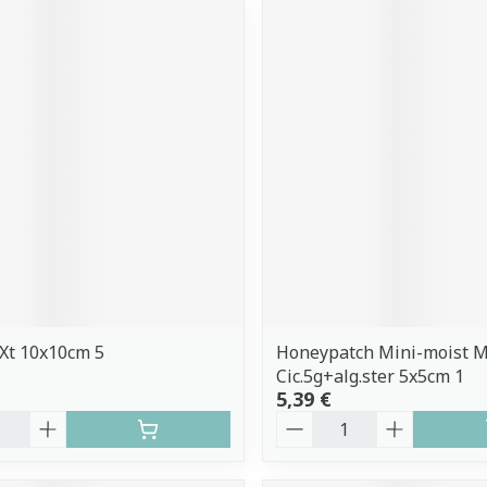
Xt 10x10cm 5
Honeypatch Mini-moist M
Cic.5g+alg.ster 5x5cm 1
5,39 €
é
Quantité