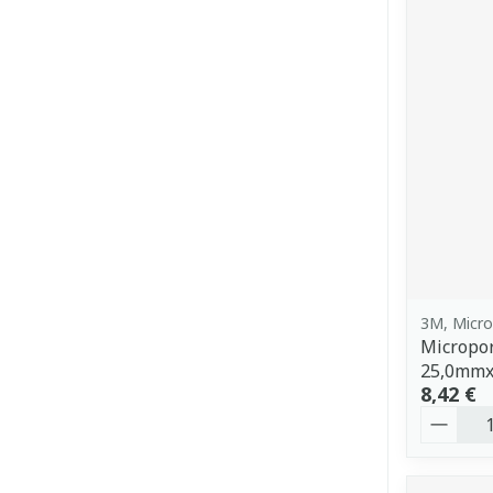
3M, Micr
Micropor
25,0mmx
8,42 €
Quantit