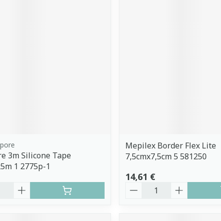
opore
Mepilex Border Flex Lite
e 3m Silicone Tape
7,5cmx7,5cm 5 581250
5m 1 2775p-1
14,61 €
é
Quantité