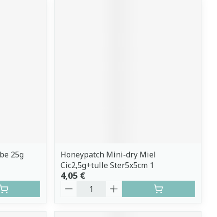
ube 25g
Honeypatch Mini-dry Miel
Cic2,5g+tulle Ster5x5cm 1
4,05 €
Quantité