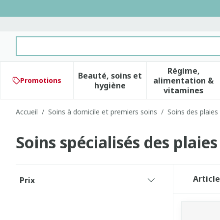
Aller au contenu
Rechercher
Régime,
Beauté, soins et
alimentation &
Promotions
Afficher le sous-menu pour 
Afficher 
hygiène
vitamines
Accueil
/
Soins à domicile et premiers soins
/
Soins des plaies
Soins spécialisés des plaies
Passer à la liste des produits
Articl
Prix
filter