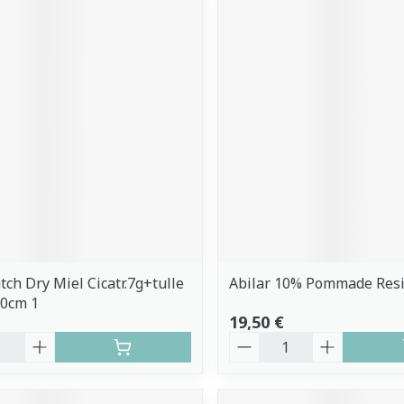
ch Dry Miel Cicatr.7g+tulle
Abilar 10% Pommade Resi
10cm 1
19,50 €
é
Quantité