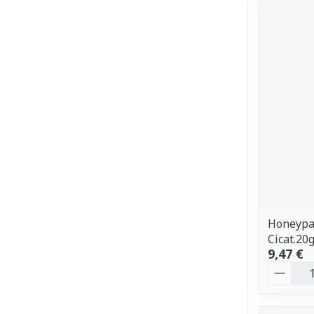
Honeypa
Cicat.20
9,47 €
Quantit