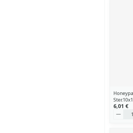
Honeypat
Ster.10x
6,01 €
Quantit