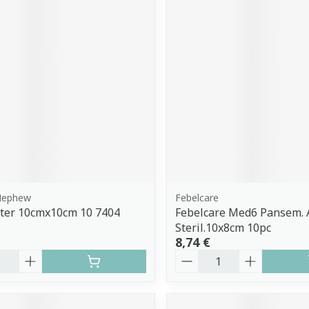
Nephew
Febelcare
Ster 10cmx10cm 10 7404
Febelcare Med6 Pansem. 
Steril.10x8cm 10pc
8,74 €
é
Quantité