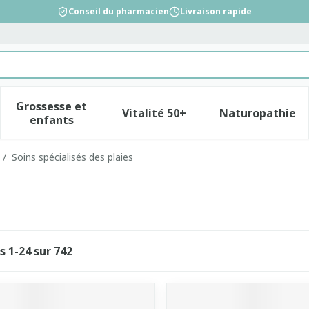
Conseil du pharmacien
Livraison rapide
Grossesse et
Vitalité 50+
Naturopathie
la catégorie Beauté, soins et hygiène
le sous-menu pour la catégorie Régime, alimentation &
Afficher le sous-menu pour la catégorie Gross
Afficher le sous-menu pour l
Afficher 
enfants
/
Soins spécialisés des plaies
es
1
-
24
sur
742