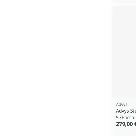
Advys
Advys Si
57+accou
279,00 