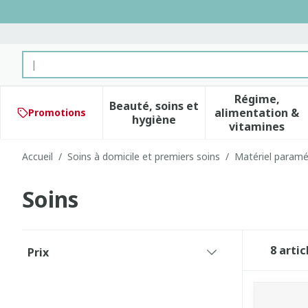
Aller au contenu
Rechercher
Régime,
Beauté, soins et
alimentation &
Promotions
Afficher le sous-menu pour 
Afficher 
hygiène
vitamines
Accueil
/
Soins à domicile et premiers soins
/
Matériel paramé
Soins
Passer à la liste des produits
8
artic
Prix
filter