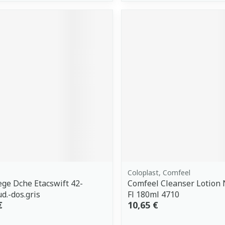
Coloplast, Comfeel
ege Dche Etacswift 42-
Comfeel Cleanser Lotion 
d.-dos.gris
Fl 180ml 4710
€
10,65 €