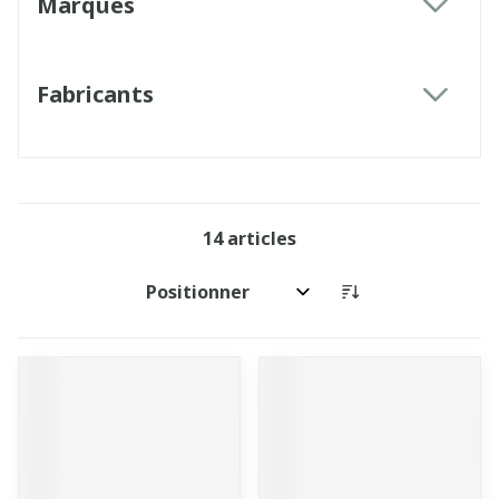
Marques
filter
Fabricants
filter
14
articles
Trier par: