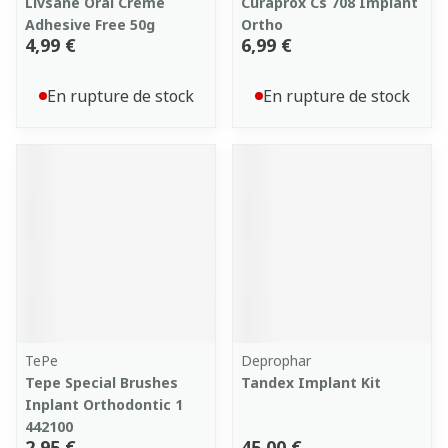
Livsane Oral Creme
Curaprox Cs 708 Implant
Adhesive Free 50g
Ortho
4,99 €
6,99 €
En rupture de stock
En rupture de stock
TePe
Deprophar
Tepe Special Brushes
Tandex Implant Kit
Inplant Orthodontic 1
442100
2,95 €
45,00 €