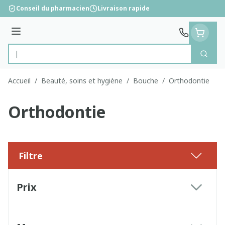
Aller au contenu
Conseil du pharmacien
Livraison rapide
Menu
Cherc
Rechercher
Accueil
/
Beauté, soins et hygiène
/
Bouche
/
Orthodontie
Orthodontie
Filtre
Passer à la liste des produits
Prix
filter