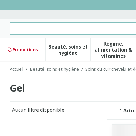
Aller au contenu
Rechercher
Régime,
Beauté, soins et
alimentation &
Promotions
Afficher le sous-menu pour 
Afficher 
hygiène
vitamines
Accueil
/
Beauté, soins et hygiène
/
Soins du cuir chevelu et 
Gel
Aucun filtre disponible
1
Artic