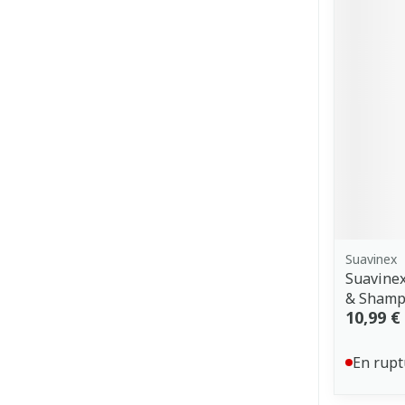
Suavinex
Suavinex
& Shamp
10,99 €
En rupt