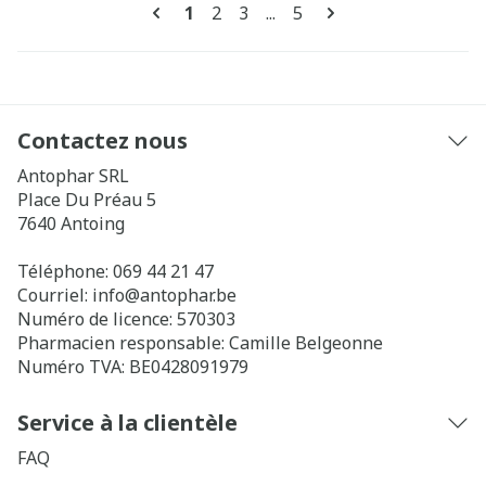
Pages
Vous lisez actuellement la page
Page
Page
Page
1
2
3
...
5
Contactez nous
Antophar SRL
Place Du Préau 5
7640
Antoing
Téléphone:
069 44 21 47
Courriel:
info@
antophar.be
Numéro de licence:
570303
Pharmacien responsable:
Camille Belgeonne
Numéro TVA:
BE0428091979
Service à la clientèle
FAQ