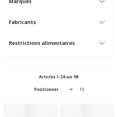
Marques
filter
Fabricants
filter
Restrictions alimentaires
filter
Articles
1
-
24
sur
98
Trier par: