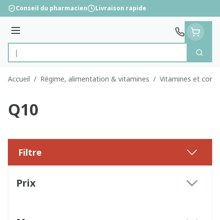
Aller au contenu
Conseil du pharmacien
Livraison rapide
Menu
Cherc
Rechercher
Accueil
/
Régime, alimentation & vitamines
/
Vitamines et comp
Q10
Filtre
Passer à la liste des produits
Prix
filter