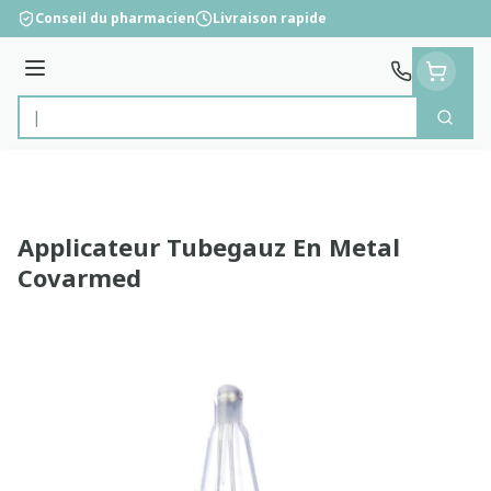
Aller au contenu
Conseil du pharmacien
Livraison rapide
Menu
Cherc
Rechercher
Applicateur Tubegauz En Metal
Covarmed