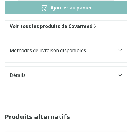
Ajouter au panier
Voir tous les produits de Covarmed
Méthodes de livraison disponibles
Détails
Produits alternatifs
Il est possible de naviguer entre les éléments du carrouse
Appuyer sur pour sauter le carrousel
Appuyez sur cette touche pour accéder à la navigatio