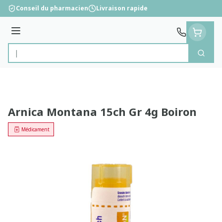
Aller au contenu
Conseil du pharmacien
Livraison rapide
Menu
Cherc
Rechercher
Arnica Montana 15ch Gr 4g Boiron
Médicament