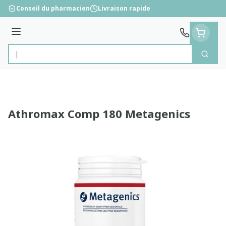
Aller au contenu
Conseil du pharmacien
Livraison rapide
Menu
Cherc
Rechercher
Athromax Comp 180 Metagenics