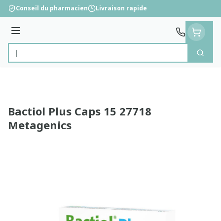
Aller au contenu
Conseil du pharmacien
Livraison rapide
Menu
Cherc
Rechercher
Bactiol Plus Caps 15 27718
Metagenics