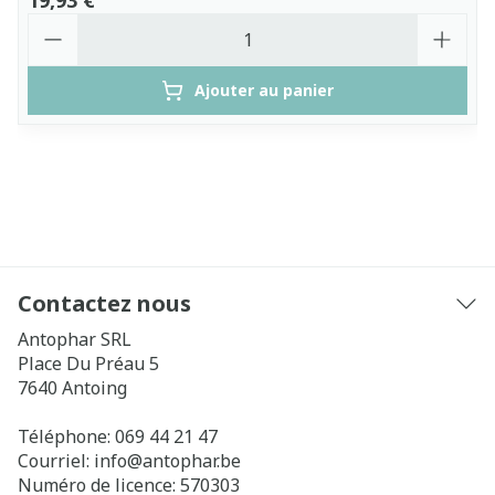
19,93 €
Quantité
Ajouter au panier
Contactez nous
Antophar SRL
Place Du Préau 5
7640
Antoing
Téléphone:
069 44 21 47
Courriel:
info@
antophar.be
Numéro de licence:
570303