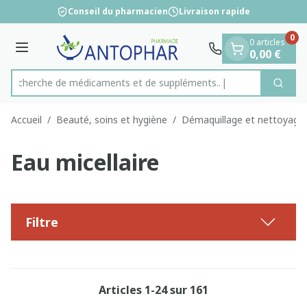
Diapositive 1 de 1
Aller au contenu
Conseil du pharmacien
Livraison rapide
0
0 articles
Menu
0,00 €
Recherche de médicaments et
Cherc
Rechercher
Accueil
/
Beauté, soins et hygiène
/
Démaquillage et nettoyage
Eau micellaire
Filtre
Articles
1
-
24
sur
161