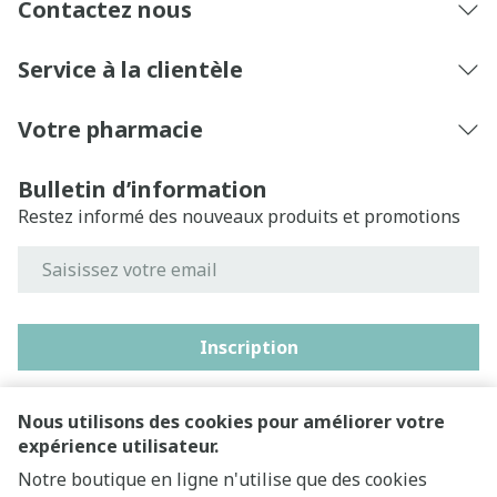
Contactez nous
Service à la clientèle
Votre pharmacie
Bulletin d’information
Restez informé des nouveaux produits et promotions
Adresse mail
Inscription
En cliquant sur s'abonner, vous vous abonnez à notre
newsletter et acceptez notre
politique de confidentialité
.
Nous utilisons des cookies pour améliorer votre
expérience utilisateur.
Notre boutique en ligne n'utilise que des cookies