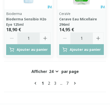
Bioderma
CeraVe
Bioderma Sensibio H2o
Cerave Eau Micellaire
Eye 125ml
296ml
18,90 €
14,95 €
Quantité
Quantité
Ajouter au panier
Ajouter au panier
Afficher
par page
Pages
Vous lisez actuellement la page
Page
Page
Page
1
2
3
...
7