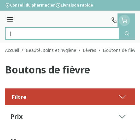
Aller au contenu
Conseil du pharmacien
Livraison rapide
Menu
Cherc
Rechercher
Accueil
/
Beauté, soins et hygiène
/
Lèvres
/
Boutons de fièvre
Boutons de fièvre
Filtre
Passer à la liste des produits
Prix
filter