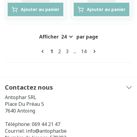
Ajouter au panier
Ajouter au panier
Afficher
par page
Pages
Vous lisez actuellement la page
Page
Page
Page
1
2
3
...
14
Contactez nous
Antophar SRL
Place Du Préau 5
7640
Antoing
Téléphone:
069 44 21 47
Courriel:
info@
antophar.be