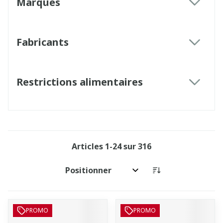
Marques
filter
Fabricants
filter
Restrictions alimentaires
filter
Articles
1
-
24
sur
316
Trier par:
PROMO
PROMO