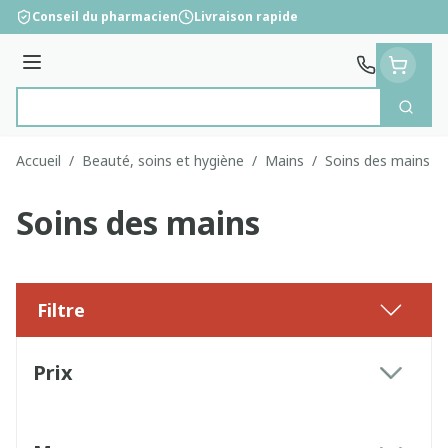
Aller au contenu
Conseil du pharmacien
Livraison rapide
Menu
Cherc
Rechercher
Accueil
/
Beauté, soins et hygiène
/
Mains
/
Soins des mains
Soins des mains
Filtre
Passer à la liste des produits
Prix
filter