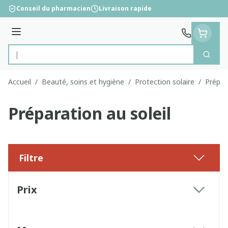
Aller au contenu
Conseil du pharmacien
Livraison rapide
Menu
Cherc
Rechercher
Accueil
/
Beauté, soins et hygiène
/
Protection solaire
/
Prépara
Préparation au soleil
Filtre
Passer à la liste des produits
Prix
filter