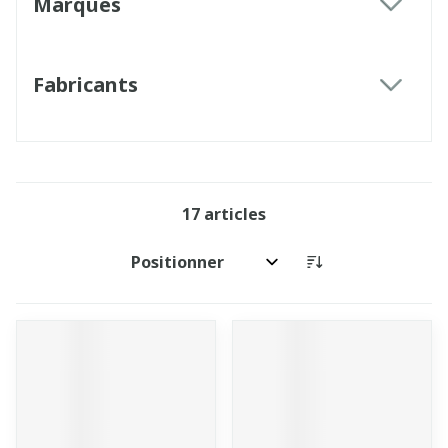
Marques
filter
Fabricants
filter
17
articles
Trier par: