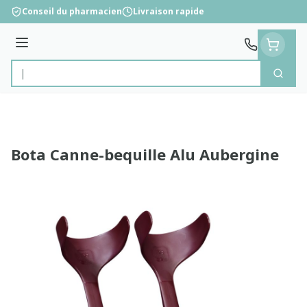
Aller au contenu
Conseil du pharmacien
Livraison rapide
Menu
Cherc
Rechercher
Bota Canne-bequille Alu Aubergine