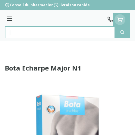
Aller au contenu
Conseil du pharmacien
Livraison rapide
Menu
Cherc
Rechercher
Bota Echarpe Major N1