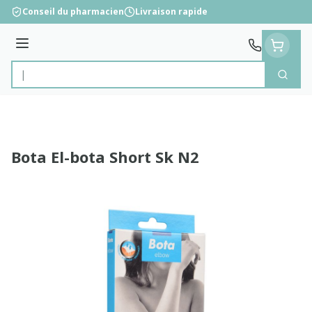
Aller au contenu
Conseil du pharmacien
Livraison rapide
Menu
Cherc
Rechercher
Bota El-bota Short Sk N2