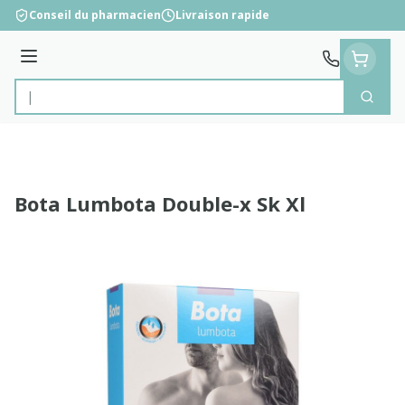
Aller au contenu
Conseil du pharmacien
Livraison rapide
Menu
Cherc
Rechercher
Bota Lumbota Double-x Sk Xl