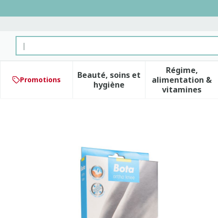
Aller au contenu
Rechercher
Régime,
Beauté, soins et
alimentation &
Promotions
Afficher le sous-menu pour 
Afficher 
hygiène
vitamines
Bota Ortho Df+baleines 10