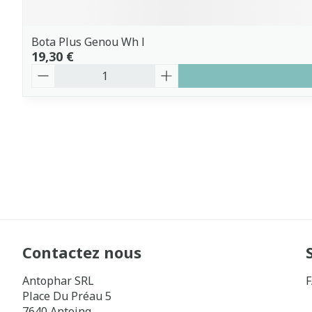
Bota Plus Genou Wh l
19,30 €
Quantité
Contactez nous
Antophar SRL
Place Du Préau 5
7640
Antoing