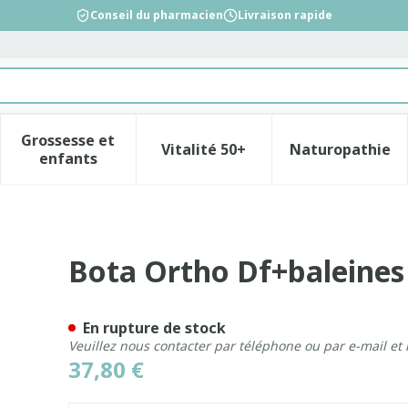
Conseil du pharmacien
Livraison rapide
Grossesse et
Vitalité 50+
Naturopathie
la catégorie Beauté, soins et hygiène
le sous-menu pour la catégorie Régime, alimentation &
Afficher le sous-menu pour la catégorie Gross
Afficher le sous-menu pour l
Afficher 
enfants
00 Sk N6
Bota Ortho Df+baleines
En rupture de stock
Veuillez nous contacter par téléphone ou par e-mail et
37,80 €