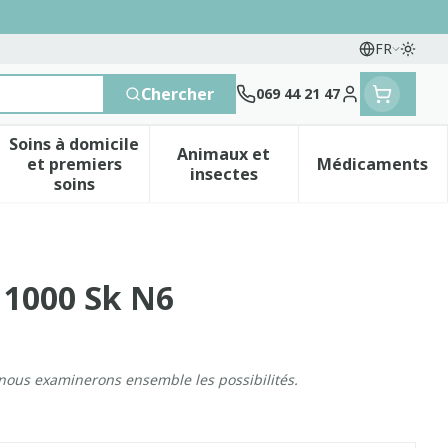
FR
Passe
Langues
Chercher
069 44 21 47
Menu client
Soins à domicile
Animaux et
et premiers
Médicaments
 vitamines
esse et enfants
a catégorie Vitalité 50+
le sous-menu pour la catégorie Naturopathie
Afficher le sous-menu pour la catégorie Soins 
Afficher le sous-menu pour 
Afficher 
insectes
soins
 1000 Sk N6
 nous examinerons ensemble les possibilités.