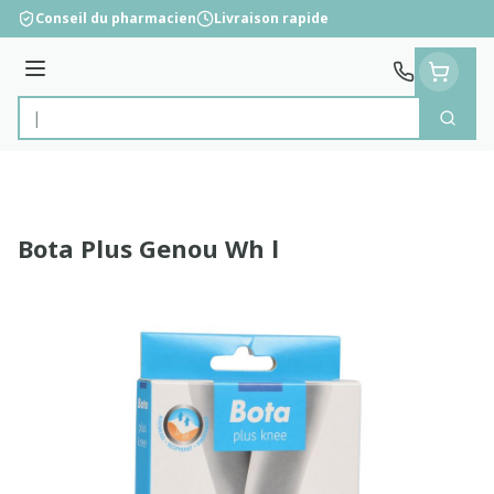
Aller au contenu
Conseil du pharmacien
Livraison rapide
Menu
Cherc
Rechercher
Bota Plus Genou Wh l