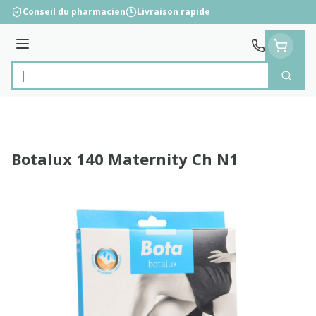
Aller au contenu
Conseil du pharmacien
Livraison rapide
Menu
Cherc
Rechercher
Botalux 140 Maternity Ch N1