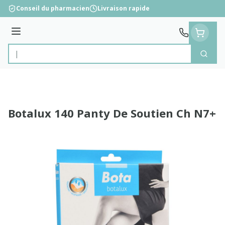
Aller au contenu
Conseil du pharmacien
Livraison rapide
Menu
Cherc
Rechercher
Botalux 140 Panty De Soutien Ch N7+