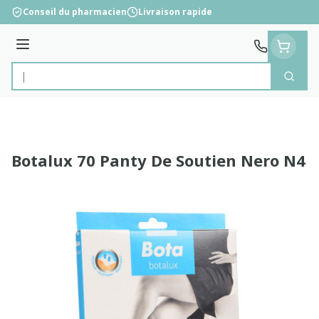
Aller au contenu
Conseil du pharmacien
Livraison rapide
Menu
Cherc
Rechercher
Botalux 70 Panty De Soutien Nero N4