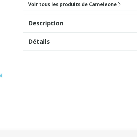
Voir tous les produits de Cameleone
Description
Détails
sel à l'aide de la touche de tabulation. Vous pouvez sauter l
vigation en carrousel