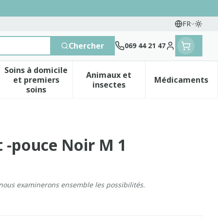
FR
Passe
Langues
Chercher
069 44 21 47
Menu client
Soins à domicile
Animaux et
et premiers
Médicaments
 vitamines
esse et enfants
a catégorie Vitalité 50+
le sous-menu pour la catégorie Naturopathie
Afficher le sous-menu pour la catégorie Soins 
Afficher le sous-menu pour 
Afficher 
insectes
soins
 -pouce Noir M 1
 nous examinerons ensemble les possibilités.