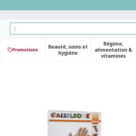
Aller au contenu
Rechercher
Régime,
Beauté, soins et
alimentation &
Promotions
Afficher le sous-menu pour 
Afficher 
hygiène
vitamines
Cameleone Main Ouvert -p