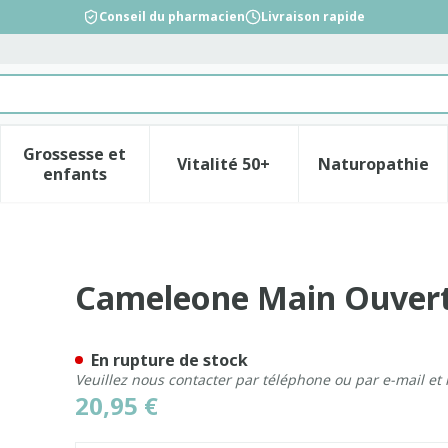
Conseil du pharmacien
Livraison rapide
Grossesse et
Vitalité 50+
Naturopathie
la catégorie Beauté, soins et hygiène
le sous-menu pour la catégorie Régime, alimentation &
Afficher le sous-menu pour la catégorie Gross
Afficher le sous-menu pour l
Afficher 
enfants
ouce Noir M 1
Cameleone Main Ouvert
En rupture de stock
Veuillez nous contacter par téléphone ou par e-mail et
20,95 €