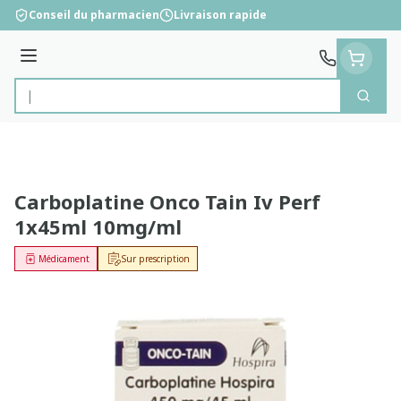
Aller au contenu
Conseil du pharmacien
Livraison rapide
Menu
Cherc
Rechercher
Carboplatine Onco Tain Iv Perf
1x45ml 10mg/ml
Médicament
Sur prescription