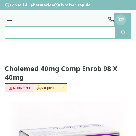
Aller au contenu
Conseil du pharmacien
Livraison rapide
Menu
Cherc
Rechercher
Cholemed 40mg Comp Enrob 98 X
40mg
Médicament
Sur prescription