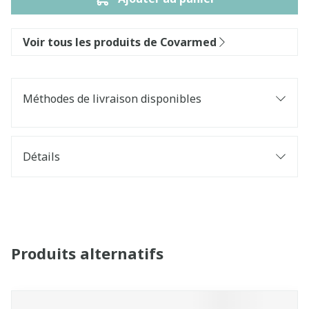
Voir tous les produits de Covarmed
Méthodes de livraison disponibles
Détails
Produits alternatifs
Il est possible de naviguer entre les éléments du carrouse
Appuyer sur pour sauter le carrousel
Appuyez sur cette touche pour accéder à la navigatio