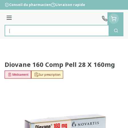
Aller au contenu
Conseil du pharmacien
Livraison rapide
Menu
Cherc
Rechercher
Diovane 160 Comp Pell 28 X 160mg
Médicament
Sur prescription