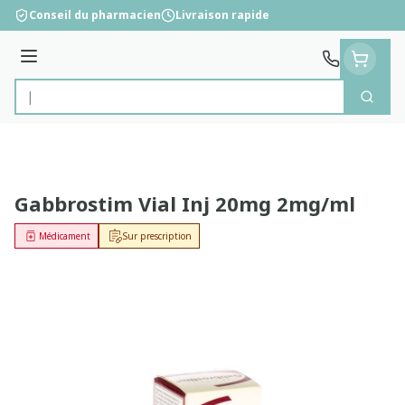
Aller au contenu
Conseil du pharmacien
Livraison rapide
Menu
Cherc
Rechercher
Gabbrostim Vial Inj 20mg 2mg/ml
Médicament
Sur prescription