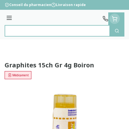
Aller au contenu
Conseil du pharmacien
Livraison rapide
Menu
Cherc
Rechercher
Graphites 15ch Gr 4g Boiron
Médicament