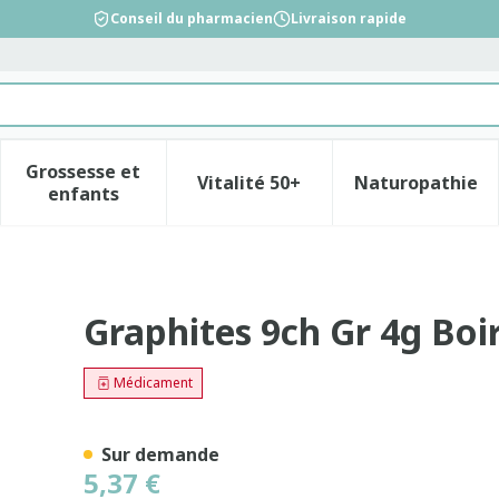
Conseil du pharmacien
Livraison rapide
Grossesse et
Vitalité 50+
Naturopathie
la catégorie Beauté, soins et hygiène
le sous-menu pour la catégorie Régime, alimentation &
Afficher le sous-menu pour la catégorie Gross
Afficher le sous-menu pour l
Afficher 
enfants
Graphites 9ch Gr 4g Boi
Médicament
Sur demande
5,37 €