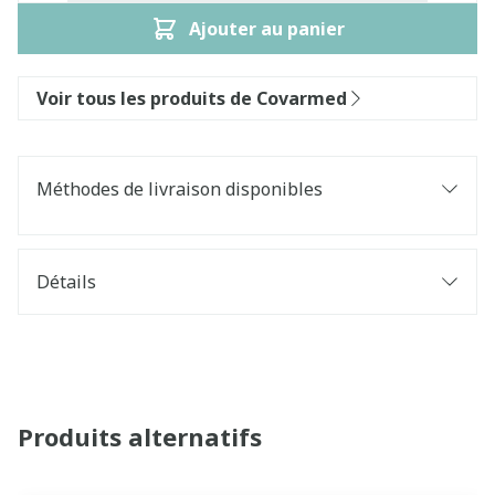
Ajouter au panier
Voir tous les produits de Covarmed
Méthodes de livraison disponibles
Détails
Produits alternatifs
Il est possible de naviguer entre les éléments du carrouse
Appuyer sur pour sauter le carrousel
Appuyez sur cette touche pour accéder à la navigatio