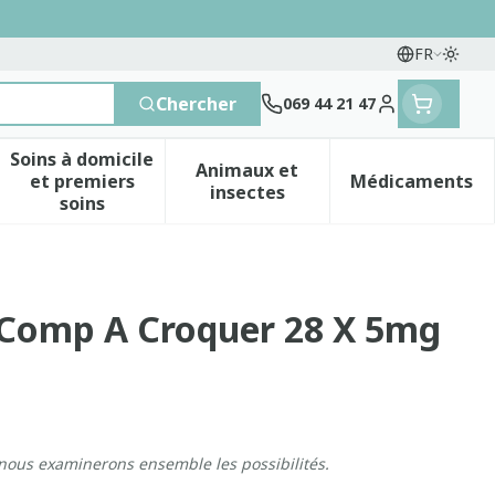
FR
Passe
Langues
Chercher
069 44 21 47
Menu client
Soins à domicile
Animaux et
et premiers
Médicaments
 vitamines
esse et enfants
a catégorie Vitalité 50+
le sous-menu pour la catégorie Naturopathie
Afficher le sous-menu pour la catégorie Soins 
Afficher le sous-menu pour 
Afficher 
insectes
soins
Comp A Croquer 28 X 5mg
 nous examinerons ensemble les possibilités.