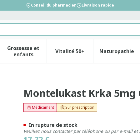
Conseil du pharmacien
Livraison rapide
Grossesse et
Vitalité 50+
Naturopathie
la catégorie Beauté, soins et hygiène
le sous-menu pour la catégorie Régime, alimentation &
Afficher le sous-menu pour la catégorie Gross
Afficher le sous-menu pour l
Afficher 
enfants
mp A Croquer 28 X 5mg
Montelukast Krka 5mg 
Médicament
Sur prescription
En rupture de stock
Veuillez nous contacter par téléphone ou par e-mail et
17,72 €